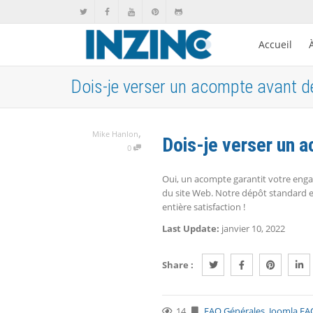
Accueil
Dois-je verser un acompte avant d
,
Mike Hanlon
Dois-je verser un 
0
Oui, un acompte garantit votre engag
du site Web. Notre dépôt standard est
entière satisfaction !
Last Update:
janvier 10, 2022
Share :
14
FAQ Générales
,
Joomla FA