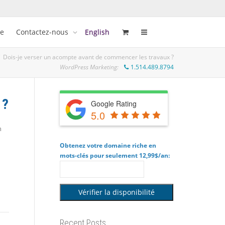
ue
Contactez-nous
English
Dois-je verser un acompte avant de commencer les travaux ?
WordPress Marketing:
1.514.489.8794
 ?
Google Rating
5.0
n
Obtenez votre domaine riche en
mots-clés pour seulement 12,99$/an:
Recent Posts