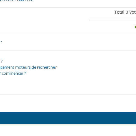
Total
0
Vot
-
 ?
encement moteurs de recherche?
ur commencer ?