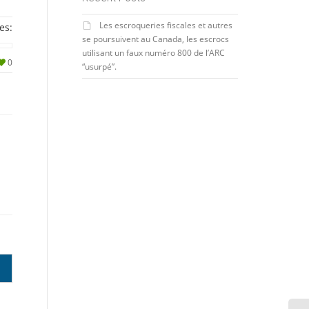
Les escroqueries fiscales et autres
es:
se poursuivent au Canada, les escrocs
utilisant un faux numéro 800 de l’ARC
0
“usurpé”.